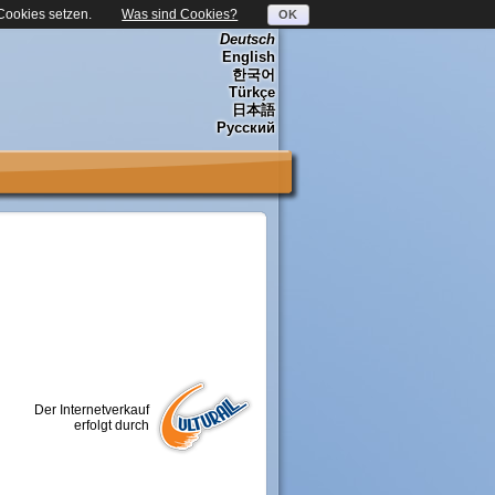
 Cookies setzen.
Was sind Cookies?
OK
Deutsch
English
한국어
Türkçe
日本語
Русский
Der Internetverkauf
erfolgt durch