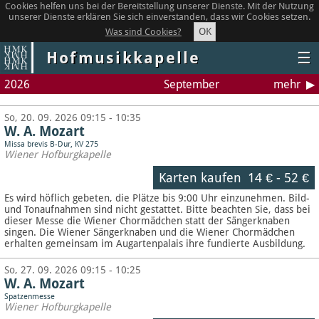
Cookies helfen uns bei der Bereitstellung unserer Dienste. Mit der Nutzung
unserer Dienste erklären Sie sich einverstanden, dass wir Cookies setzen.
OK
Was sind Cookies?
Hofmusikkapelle
☰
2026
September
mehr
So, 20. 09. 2026 09:15 - 10:35
W. A. Mozart
Missa brevis B-Dur, KV 275
Wiener Hofburgkapelle
Karten kaufen
14 €
-
52 €
Es wird höflich gebeten, die Plätze bis 9:00 Uhr einzunehmen. Bild-
und Tonaufnahmen sind nicht gestattet.
Bitte beachten Sie, dass bei
dieser Messe die Wiener Chormädchen statt der Sängerknaben
singen. Die Wiener Sängerknaben und die Wiener Chormädchen
erhalten gemeinsam im Augartenpalais ihre fundierte Ausbildung.
So, 27. 09. 2026 09:15 - 10:25
W. A. Mozart
Spatzenmesse
Wiener Hofburgkapelle