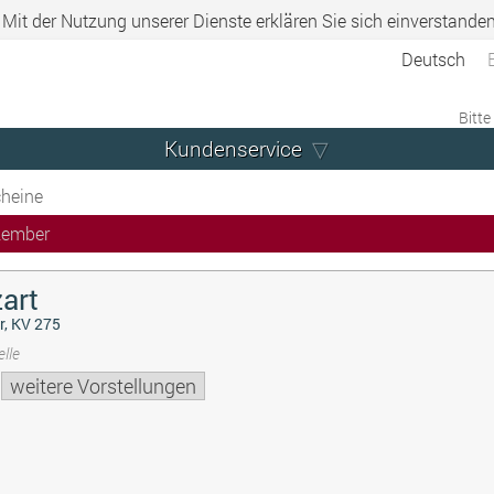
. Mit der Nutzung unserer Dienste erklären Sie sich einverstande
Deutsch
Bitte
Kundenservice
heine
zember
art
r, KV 275
lle
weitere Vorstellungen