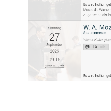
Es wird höflich ge
Messe die Wiener
Augartenpalais ih
W. A. Moz
Sonntag
27
Spatzenmesse
Wiener Hofburgkape
September
Details
2026
09:15
Dauer: ca. 70 min
Es wird höflich ge