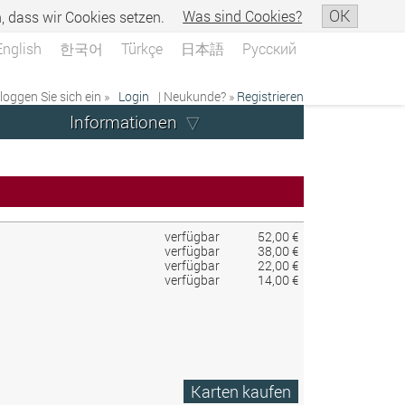
OK
n, dass wir Cookies setzen.
Was sind Cookies?
English
한국어
Türkçe
日本語
Русский
 loggen Sie sich ein »
Login
| Neukunde? »
Registrieren
Informationen
verfügbar
52,00 €
verfügbar
38,00 €
verfügbar
22,00 €
verfügbar
14,00 €
Karten kaufen