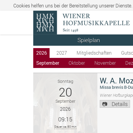
Cookies helfen uns bei der Bereitstellung unserer Dienste
Spielplan
2026
2027
Mitgliedschaften
Gutsc
September
Oktober
November
De
W. A. Moz
Sonntag
20
Missa brevis B-Du
Wiener Hofburgkape
September
Details
2026
09:15
Dauer: ca. 80 min