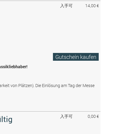
入手可
14,00 €
Gutschein kaufen
assikliebhaber!
arkeit von Plätzen). Die Einlösung am Tag der Messe
入手可
0,00 €
ltig