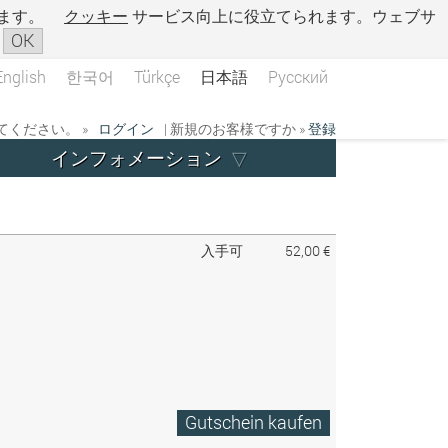
ます。
クッキー
サービス向上に役立てられます。ウェブサ
OK
English
한국어
Türkçe
日本語
Русский
ください。 »
ログイン
| 新規のお客様ですか »
登録
インフォメーション
入手可
52,00 €
Gutschein kaufen