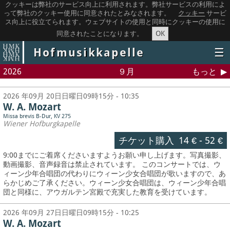
クッキーは弊社のサービス向上に利用されます。弊社サービスの利用によ
って弊社のクッキー使用に同意されたとみなされます。
クッキー
サービ
ス向上に役立てられます。ウェブサイトの使用と同時にクッキーの使用に
OK
同意されたことになります。
Hofmusikkapelle
☰
2026
９月
もっと
2026 年09月 20日日曜日09時15分 - 10:35
W. A. Mozart
Missa brevis B-Dur, KV 275
Wiener Hofburgkapelle
チケット購入
14 €
-
52 €
9:00までにご着席くださいますようお願い申し上げます。写真撮影、
動画撮影、音声録音は禁止されています。
このコンサートでは、ウ
ィーン少年合唱団の代わりにウィーン少女合唱団が歌いますので、あ
らかじめご了承ください。ウィーン少女合唱団は、ウィーン少年合唱
団と同様に、アウガルテン宮殿で充実した教育を受けています。
2026 年09月 27日日曜日09時15分 - 10:25
W. A. Mozart