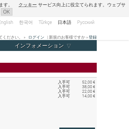
ます。
クッキー
サービス向上に役立てられます。ウェブサ
OK
English
한국어
Türkçe
日本語
Русский
ください。 »
ログイン
| 新規のお客様ですか »
登録
インフォメーション
入手可
52,00 €
入手可
38,00 €
入手可
22,00 €
入手可
14,00 €