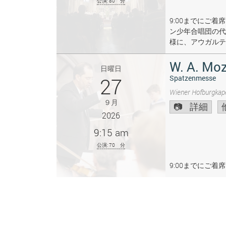
公演: 80 分
9:00までにご
ン少年合唱団の代
様に、アウガルテ
W. A. Moz
日曜日
27
Spatzenmesse
Wiener Hofburgkape
９月
詳細
2026
9:15 am
公演: 70 分
9:00までにご