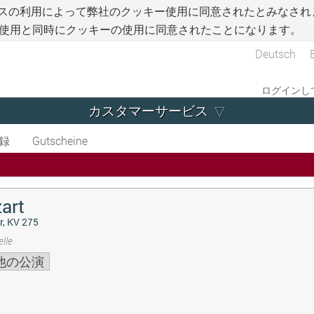
スの利用によって弊社のクッキー使用に同意されたとみなされ
使用と同時にクッキーの使用に同意されたことになります。
Deutsch
ログインして
カスタマーサービス
録
Gutscheine
art
r, KV 275
lle
他の公演