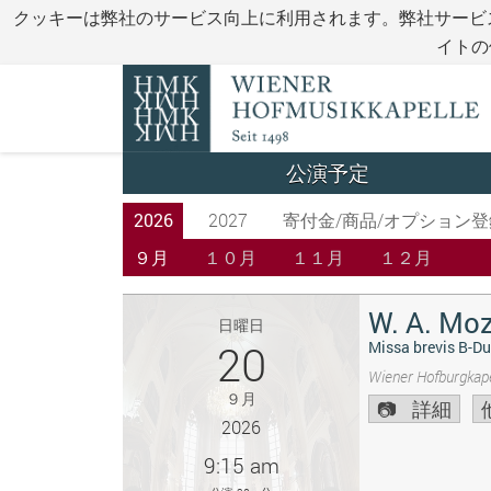
クッキーは弊社のサービス向上に利用されます。弊社サービ
イトの
公演予定
2026
2027
寄付金/商品/オプション登
９月
１０月
１１月
１２月
W. A. Moz
日曜日
20
Missa brevis B-Du
Wiener Hofburgkape
９月
詳細
2026
9:15 am