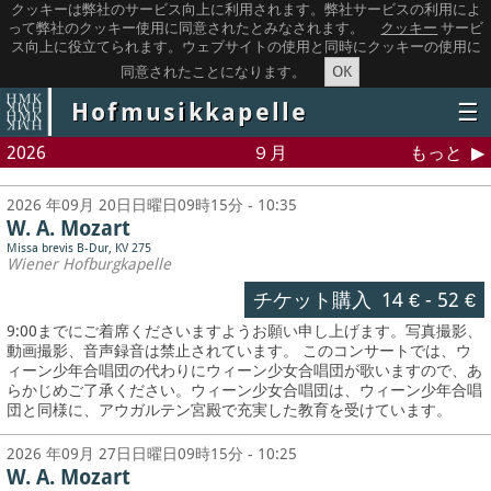
クッキーは弊社のサービス向上に利用されます。弊社サービスの利用によ
って弊社のクッキー使用に同意されたとみなされます。
クッキー
サービ
ス向上に役立てられます。ウェブサイトの使用と同時にクッキーの使用に
OK
同意されたことになります。
Hofmusikkapelle
☰
2026
９月
もっと
2026 年09月 20日日曜日09時15分 - 10:35
W. A. Mozart
Missa brevis B-Dur, KV 275
Wiener Hofburgkapelle
チケット購入
14 €
-
52 €
9:00までにご着席くださいますようお願い申し上げます。写真撮影、
動画撮影、音声録音は禁止されています。
このコンサートでは、ウ
ィーン少年合唱団の代わりにウィーン少女合唱団が歌いますので、あ
らかじめご了承ください。ウィーン少女合唱団は、ウィーン少年合唱
団と同様に、アウガルテン宮殿で充実した教育を受けています。
2026 年09月 27日日曜日09時15分 - 10:25
W. A. Mozart