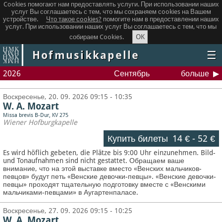
Cookies помогают нам предоставлять услуги. При использовании наших
услуг Вы соглашаетесь с тем, что мы сохраняем сookies на Вашем
устройстве.
Что такое сookies?
помогите нам в предоставлении наших
услуг. При использовании наших услуг Вы соглашаетесь с тем, что мы
OK
собираем Cookies.
Hofmusikkapelle
☰
2026
Сентябрь
больше
Воскресенье, 20. 09. 2026 09:15 - 10:35
W. A. Mozart
Missa brevis B-Dur, KV 275
Wiener Hofburgkapelle
Купить билеты
14 €
-
52 €
Es wird höflich gebeten, die Plätze bis 9:00 Uhr einzunehmen. Bild-
und Tonaufnahmen sind nicht gestattet.
Обращаем ваше
внимание, что на этой выставке вместо «Венских мальчиков-
певцов» будут петь «Венские девочки-певцы». «Венские девочки-
певцы» проходят тщательную подготовку вместе с «Венскими
мальчиками-певцами» в Аугартенпаласе.
Воскресенье, 27. 09. 2026 09:15 - 10:25
W. A. Mozart