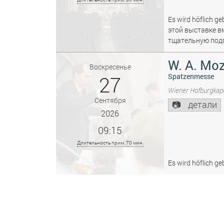
Es wird höflich ge
этой выставке в
тщательную подг
W. A. Moz
Воскресенье
27
Spatzenmesse
Wiener Hofburgkape
Сентября
детали
2026
09:15
Длительность прим. 70 мин.
Es wird höflich ge