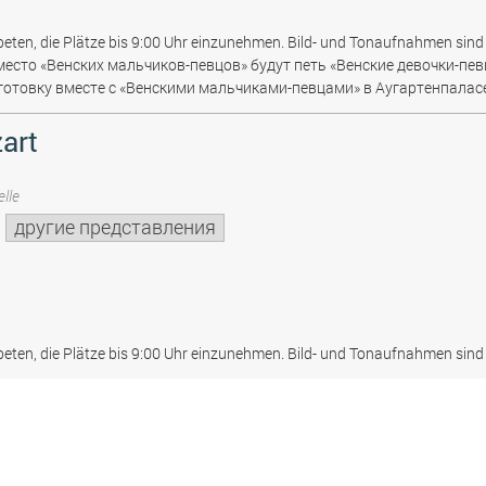
beten, die Plätze bis 9:00 Uhr einzunehmen. Bild- und Tonaufnahmen sind 
место «Венских мальчиков-певцов» будут петь «Венские девочки-пев
отовку вместе с «Венскими мальчиками-певцами» в Аугартенпаласе
art
lle
другие представления
beten, die Plätze bis 9:00 Uhr einzunehmen. Bild- und Tonaufnahmen sind 