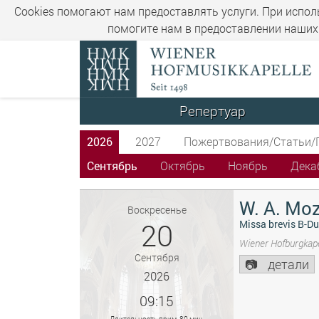
Cookies помогают нам предоставлять услуги. При испол
помогите нам в предоставлении наших 
Репертуар
2026
2027
Пожертвования/Статьи/
Сентябрь
Октябрь
Ноябрь
Дека
W. A. Moz
Воскресенье
20
Missa brevis B-Du
Wiener Hofburgkape
Сентября
детали
2026
09:15
Длительность прим. 80 мин.