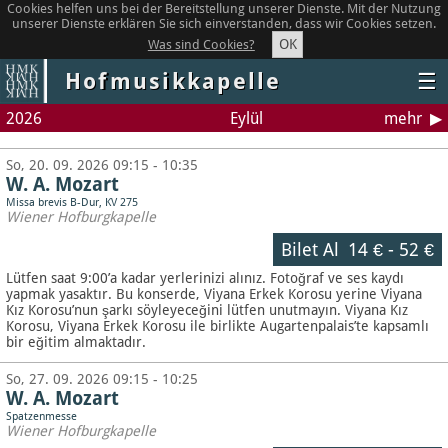
Cookies helfen uns bei der Bereitstellung unserer Dienste. Mit der Nutzung
unserer Dienste erklären Sie sich einverstanden, dass wir Cookies setzen.
OK
Was sind Cookies?
Hofmusikkapelle
☰
2026
Eylül
mehr
So, 20. 09. 2026 09:15 - 10:35
W. A. Mozart
Missa brevis B-Dur, KV 275
Wiener Hofburgkapelle
Bilet Al
14 €
-
52 €
Lütfen saat 9:00’a kadar yerlerinizi alınız. Fotoğraf ve ses kaydı
yapmak yasaktır.
Bu konserde, Viyana Erkek Korosu yerine Viyana
Kız Korosu’nun şarkı söyleyeceğini lütfen unutmayın. Viyana Kız
Korosu, Viyana Erkek Korosu ile birlikte Augartenpalais’te kapsamlı
bir eğitim almaktadır.
So, 27. 09. 2026 09:15 - 10:25
W. A. Mozart
Spatzenmesse
Wiener Hofburgkapelle