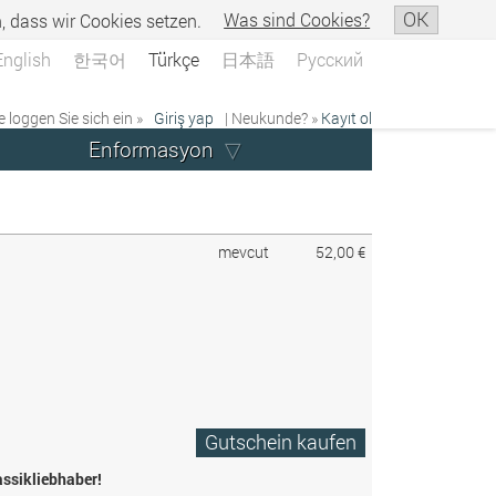
OK
n, dass wir Cookies setzen.
Was sind Cookies?
English
한국어
Türkçe
日本語
Русский
e loggen Sie sich ein »
Giriş yap
| Neukunde? »
Kayıt ol
Enformasyon
mevcut
52,00 €
Gutschein kaufen
assikliebhaber!