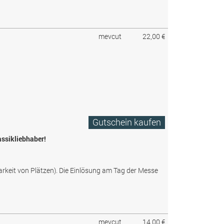
mevcut
22,00 €
Gutschein kaufen
assikliebhaber!
arkeit von Plätzen). Die Einlösung am Tag der Messe
mevcut
14,00 €