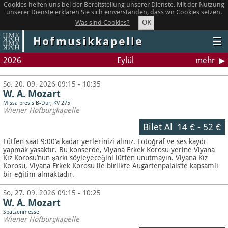
Cookies helfen uns bei der Bereitstellung unserer Dienste. Mit der Nutzung
unserer Dienste erklären Sie sich einverstanden, dass wir Cookies setzen.
OK
Was sind Cookies?
Hofmusikkapelle
☰
2026
Eylül
mehr
So, 20. 09. 2026 09:15 - 10:35
W. A. Mozart
Missa brevis B-Dur, KV 275
Wiener Hofburgkapelle
Bilet Al
14 €
-
52 €
Lütfen saat 9:00’a kadar yerlerinizi alınız. Fotoğraf ve ses kaydı
yapmak yasaktır.
Bu konserde, Viyana Erkek Korosu yerine Viyana
Kız Korosu’nun şarkı söyleyeceğini lütfen unutmayın. Viyana Kız
Korosu, Viyana Erkek Korosu ile birlikte Augartenpalais’te kapsamlı
bir eğitim almaktadır.
So, 27. 09. 2026 09:15 - 10:25
W. A. Mozart
Spatzenmesse
Wiener Hofburgkapelle