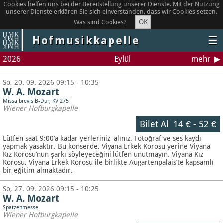
Cookies helfen uns bei der Bereitstellung unserer Dienste. Mit der Nutzung
unserer Dienste erklären Sie sich einverstanden, dass wir Cookies setzen.
OK
Was sind Cookies?
Hofmusikkapelle
☰
2026
Eylül
mehr
So, 20. 09. 2026 09:15 - 10:35
W. A. Mozart
Missa brevis B-Dur, KV 275
Wiener Hofburgkapelle
Bilet Al
14 €
-
52 €
Lütfen saat 9:00’a kadar yerlerinizi alınız. Fotoğraf ve ses kaydı
yapmak yasaktır.
Bu konserde, Viyana Erkek Korosu yerine Viyana
Kız Korosu’nun şarkı söyleyeceğini lütfen unutmayın. Viyana Kız
Korosu, Viyana Erkek Korosu ile birlikte Augartenpalais’te kapsamlı
bir eğitim almaktadır.
So, 27. 09. 2026 09:15 - 10:25
W. A. Mozart
Spatzenmesse
Wiener Hofburgkapelle