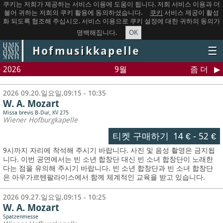
쿠키는 저희가 제공하는 서비스 이용에 도움이 됩니다. 저희 서비스 이용과 더
불어 귀하는 저희의 쿠키 활용에 동의하셨습니다.
쿠키
서비스 제공이 활성
화 되도록 협조해 주십시오. 서비스 이용으로 쿠키 설정에 대한 귀하의 동의가
OK
명백해집니다.
Hofmusikkapelle
☰
2026
9월
좀 더
2026 09.20.일요일,09:15 - 10:35
W. A. Mozart
Missa brevis B-Dur, KV 275
Wiener Hofburgkapelle
티켓 구매하기
14 €
-
52 €
9시까지 자리에 착석해 주시기 바랍니다. 사진 및 음성 촬영은 금지됩
니다.
이번 공연에서는 빈 소년 합창단 대신 빈 소녀 합창단이 노래한
다는 점을 유의해 주시기 바랍니다. 빈 소년 합창단과 빈 소녀 합창단
은 아우가르텐팔라이스에서 함께 체계적인 교육을 받고 있습니다.
2026 09.27.일요일,09:15 - 10:25
W. A. Mozart
Spatzenmesse