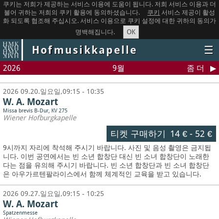
쿠키는 저희가 제공하는 서비스 이용에 도움이 됩니다. 저희 서비스 이용과 더
불어 귀하는 저희의 쿠키 활용에 동의하셨습니다.
쿠키
서비스 제공이 활성
화 되도록 협조해 주십시오. 서비스 이용으로 쿠키 설정에 대한 귀하의 동의가
OK
명백해집니다.
Hofmusikkapelle
☰
2026
9월
좀 더
2026 09.20.일요일,09:15 - 10:35
W. A. Mozart
Missa brevis B-Dur, KV 275
Wiener Hofburgkapelle
티켓 구매하기
14 €
-
52 €
9시까지 자리에 착석해 주시기 바랍니다. 사진 및 음성 촬영은 금지됩
니다.
이번 공연에서는 빈 소년 합창단 대신 빈 소녀 합창단이 노래한
다는 점을 유의해 주시기 바랍니다. 빈 소년 합창단과 빈 소녀 합창단
은 아우가르텐팔라이스에서 함께 체계적인 교육을 받고 있습니다.
2026 09.27.일요일,09:15 - 10:25
W. A. Mozart
Spatzenmesse