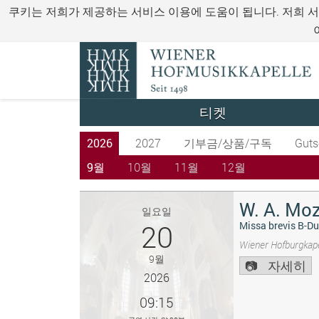
쿠키는 저희가 제공하는 서비스 이용에 도움이 됩니다. 저희 
티켓
2026
2027
기부금/상품/구독
Guts
9월
10월
11월
12월
W. A. Moz
일요일
20
Missa brevis B-Du
Wiener Hofburgkape
9월
자세히
2026
09:15