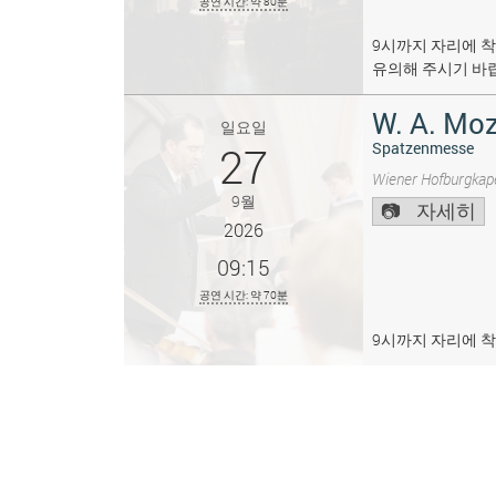
공연 시간: 약 80분
9시까지 자리에 착
유의해 주시기 바
W. A. Moz
일요일
27
Spatzenmesse
Wiener Hofburgkape
9월
자세히
2026
09:15
공연 시간: 약 70분
9시까지 자리에 착