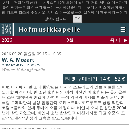
쿠키는 저희가 제공하는 서비스 이용에 도움이 됩니다. 저희 서비스 이용과 더
불어 귀하는 저희의 쿠키 활용에 동의하셨습니다.
쿠키
서비스 제공이 활성
화 되도록 협조해 주십시오. 서비스 이용으로 쿠키 설정에 대한 귀하의 동의가
OK
명백해집니다.
Hofmusikkapelle
☰
2026
9월
좀 더
2026 09.20.일요일,09:15 - 10:35
W. A. Mozart
Missa brevis B-Dur, KV 275
Wiener Hofburgkapelle
티켓 구매하기
14 €
-
52 €
이번 미사에서 빈 소녀 합창단은 미사의 소프라노와 알토 파트를 맡아
노래할 예정이다. 빈 소년 합창단의 여성 버전인 이 합창단은 올가을부
터 소년 합창단과 번갈아 가며 빈 궁정 악단의 미사를 이끌게 되며, 빈
국립 오페라단의 남성 합창단과 오케스트라, 호프부르크 궁정 악단의
코랄스콜라와 함께 무대에 오를 예정이다. 비엔나 소녀 합창단은 2004
년에 창단되었으며, 비엔나 소년 합창단과 마찬가지로 최고 수준의 포
괄적인 음악 및 성악 교육을 받고 있습니다...