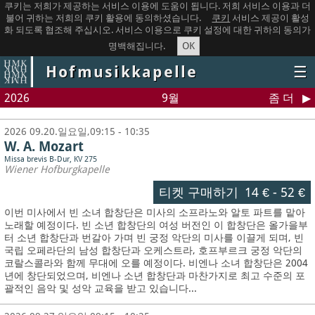
쿠키는 저희가 제공하는 서비스 이용에 도움이 됩니다. 저희 서비스 이용과 더
불어 귀하는 저희의 쿠키 활용에 동의하셨습니다.
쿠키
서비스 제공이 활성
화 되도록 협조해 주십시오. 서비스 이용으로 쿠키 설정에 대한 귀하의 동의가
OK
명백해집니다.
Hofmusikkapelle
☰
2026
9월
좀 더
2026 09.20.일요일,09:15 - 10:35
W. A. Mozart
Missa brevis B-Dur, KV 275
Wiener Hofburgkapelle
티켓 구매하기
14 €
-
52 €
이번 미사에서 빈 소녀 합창단은 미사의 소프라노와 알토 파트를 맡아
노래할 예정이다. 빈 소년 합창단의 여성 버전인 이 합창단은 올가을부
터 소년 합창단과 번갈아 가며 빈 궁정 악단의 미사를 이끌게 되며, 빈
국립 오페라단의 남성 합창단과 오케스트라, 호프부르크 궁정 악단의
코랄스콜라와 함께 무대에 오를 예정이다. 비엔나 소녀 합창단은 2004
년에 창단되었으며, 비엔나 소년 합창단과 마찬가지로 최고 수준의 포
괄적인 음악 및 성악 교육을 받고 있습니다...