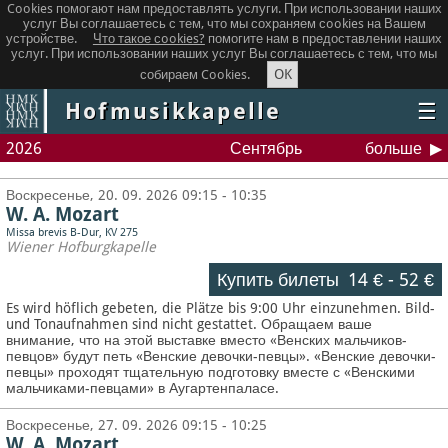
Cookies помогают нам предоставлять услуги. При использовании наших
услуг Вы соглашаетесь с тем, что мы сохраняем сookies на Вашем
устройстве.
Что такое сookies?
помогите нам в предоставлении наших
услуг. При использовании наших услуг Вы соглашаетесь с тем, что мы
OK
собираем Cookies.
Hofmusikkapelle
☰
2026
Сентябрь
больше
Воскресенье, 20. 09. 2026 09:15 - 10:35
W. A. Mozart
Missa brevis B-Dur, KV 275
Wiener Hofburgkapelle
Купить билеты
14 €
-
52 €
Es wird höflich gebeten, die Plätze bis 9:00 Uhr einzunehmen. Bild-
und Tonaufnahmen sind nicht gestattet.
Обращаем ваше
внимание, что на этой выставке вместо «Венских мальчиков-
певцов» будут петь «Венские девочки-певцы». «Венские девочки-
певцы» проходят тщательную подготовку вместе с «Венскими
мальчиками-певцами» в Аугартенпаласе.
Воскресенье, 27. 09. 2026 09:15 - 10:25
W. A. Mozart