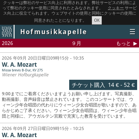
クッキーは弊社のサービス向上に利用されます。弊社サービスの利用によ
って弊社のクッキー使用に同意されたとみなされます。
クッキー
サービ
ス向上に役立てられます。ウェブサイトの使用と同時にクッキーの使用に
OK
同意されたことになります。
Hofmusikkapelle
☰
2026
９月
もっと
2026 年09月 20日日曜日09時15分 - 10:35
W. A. Mozart
Missa brevis B-Dur, KV 275
Wiener Hofburgkapelle
チケット購入
14 €
-
52 €
9:00までにご着席くださいますようお願い申し上げます。写真撮影、
動画撮影、音声録音は禁止されています。
このコンサートでは、ウ
ィーン少年合唱団の代わりにウィーン少女合唱団が歌いますので、あ
らかじめご了承ください。ウィーン少女合唱団は、ウィーン少年合唱
団と同様に、アウガルテン宮殿で充実した教育を受けています。
2026 年09月 27日日曜日09時15分 - 10:25
W. A. Mozart