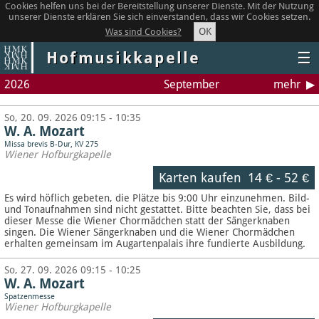
Cookies helfen uns bei der Bereitstellung unserer Dienste. Mit der Nutzung
unserer Dienste erklären Sie sich einverstanden, dass wir Cookies setzen.
OK
Was sind Cookies?
Hofmusikkapelle
☰
2026
September
mehr
So, 20. 09. 2026 09:15 - 10:35
W. A. Mozart
Missa brevis B-Dur, KV 275
Wiener Hofburgkapelle
Karten kaufen
14 €
-
52 €
Es wird höflich gebeten, die Plätze bis 9:00 Uhr einzunehmen. Bild-
und Tonaufnahmen sind nicht gestattet.
Bitte beachten Sie, dass bei
dieser Messe die Wiener Chormädchen statt der Sängerknaben
singen. Die Wiener Sängerknaben und die Wiener Chormädchen
erhalten gemeinsam im Augartenpalais ihre fundierte Ausbildung.
So, 27. 09. 2026 09:15 - 10:25
W. A. Mozart
Spatzenmesse
Wiener Hofburgkapelle