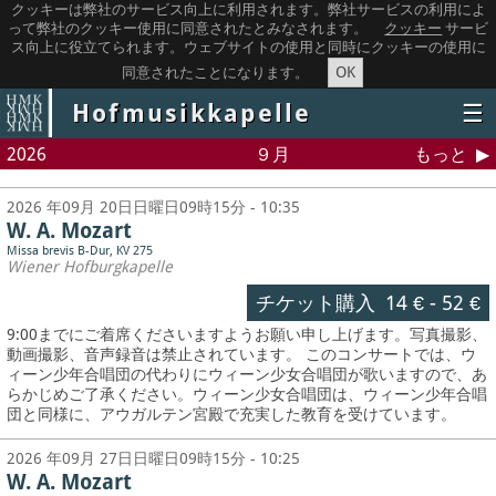
クッキーは弊社のサービス向上に利用されます。弊社サービスの利用によ
って弊社のクッキー使用に同意されたとみなされます。
クッキー
サービ
ス向上に役立てられます。ウェブサイトの使用と同時にクッキーの使用に
OK
同意されたことになります。
Hofmusikkapelle
☰
2026
９月
もっと
2026 年09月 20日日曜日09時15分 - 10:35
W. A. Mozart
Missa brevis B-Dur, KV 275
Wiener Hofburgkapelle
チケット購入
14 €
-
52 €
9:00までにご着席くださいますようお願い申し上げます。写真撮影、
動画撮影、音声録音は禁止されています。
このコンサートでは、ウ
ィーン少年合唱団の代わりにウィーン少女合唱団が歌いますので、あ
らかじめご了承ください。ウィーン少女合唱団は、ウィーン少年合唱
団と同様に、アウガルテン宮殿で充実した教育を受けています。
2026 年09月 27日日曜日09時15分 - 10:25
W. A. Mozart