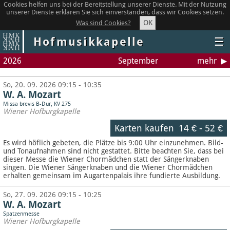
Cookies helfen uns bei der Bereitstellung unserer Dienste. Mit der Nutzung
unserer Dienste erklären Sie sich einverstanden, dass wir Cookies setzen.
OK
Was sind Cookies?
Hofmusikkapelle
☰
2026
September
mehr
So, 20. 09. 2026 09:15 - 10:35
W. A. Mozart
Missa brevis B-Dur, KV 275
Wiener Hofburgkapelle
Karten kaufen
14 €
-
52 €
Es wird höflich gebeten, die Plätze bis 9:00 Uhr einzunehmen. Bild-
und Tonaufnahmen sind nicht gestattet.
Bitte beachten Sie, dass bei
dieser Messe die Wiener Chormädchen statt der Sängerknaben
singen. Die Wiener Sängerknaben und die Wiener Chormädchen
erhalten gemeinsam im Augartenpalais ihre fundierte Ausbildung.
So, 27. 09. 2026 09:15 - 10:25
W. A. Mozart
Spatzenmesse
Wiener Hofburgkapelle