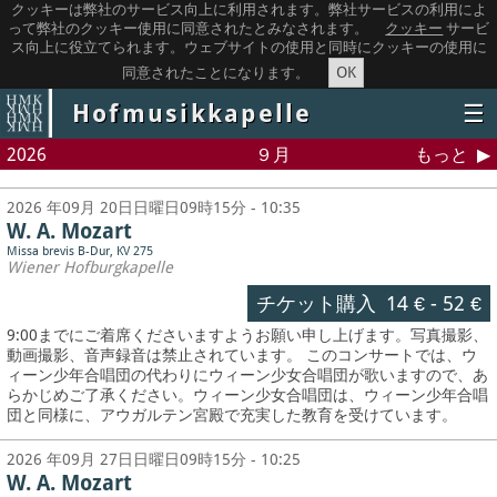
クッキーは弊社のサービス向上に利用されます。弊社サービスの利用によ
って弊社のクッキー使用に同意されたとみなされます。
クッキー
サービ
ス向上に役立てられます。ウェブサイトの使用と同時にクッキーの使用に
OK
同意されたことになります。
Hofmusikkapelle
☰
2026
９月
もっと
2026 年09月 20日日曜日09時15分 - 10:35
W. A. Mozart
Missa brevis B-Dur, KV 275
Wiener Hofburgkapelle
チケット購入
14 €
-
52 €
9:00までにご着席くださいますようお願い申し上げます。写真撮影、
動画撮影、音声録音は禁止されています。
このコンサートでは、ウ
ィーン少年合唱団の代わりにウィーン少女合唱団が歌いますので、あ
らかじめご了承ください。ウィーン少女合唱団は、ウィーン少年合唱
団と同様に、アウガルテン宮殿で充実した教育を受けています。
2026 年09月 27日日曜日09時15分 - 10:25
W. A. Mozart