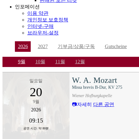
판매된 모든 티켓
인포메이션
이용 약관
개인정보 보호정책
인터넷-구매
브라우저-설정
2026
2027
기부금/상품/구독
Gutscheine
9월
10월
11월
12월
W. A. Mozart
일요일
Missa brevis B-Dur, KV 275
20
Wiener Hofburgkapelle
9월
자세히
다른 공연
2026
09:15
공연 시간: 약 80분