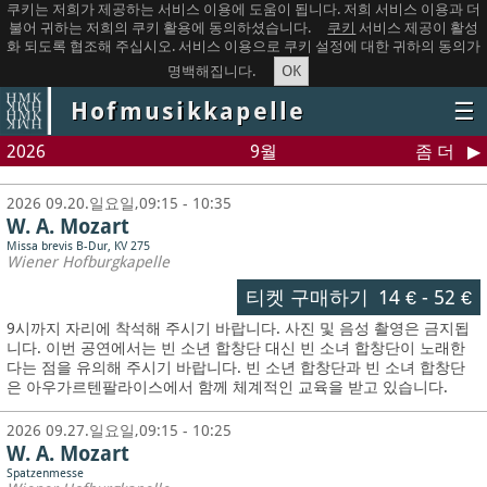
쿠키는 저희가 제공하는 서비스 이용에 도움이 됩니다. 저희 서비스 이용과 더
불어 귀하는 저희의 쿠키 활용에 동의하셨습니다.
쿠키
서비스 제공이 활성
화 되도록 협조해 주십시오. 서비스 이용으로 쿠키 설정에 대한 귀하의 동의가
OK
명백해집니다.
Hofmusikkapelle
☰
2026
9월
좀 더
2026 09.20.일요일,09:15 - 10:35
W. A. Mozart
Missa brevis B-Dur, KV 275
Wiener Hofburgkapelle
티켓 구매하기
14 €
-
52 €
9시까지 자리에 착석해 주시기 바랍니다. 사진 및 음성 촬영은 금지됩
니다.
이번 공연에서는 빈 소년 합창단 대신 빈 소녀 합창단이 노래한
다는 점을 유의해 주시기 바랍니다. 빈 소년 합창단과 빈 소녀 합창단
은 아우가르텐팔라이스에서 함께 체계적인 교육을 받고 있습니다.
2026 09.27.일요일,09:15 - 10:25
W. A. Mozart
Spatzenmesse