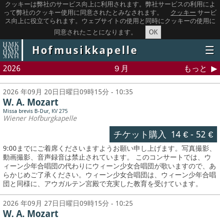
クッキーは弊社のサービス向上に利用されます。弊社サービスの利用によ
って弊社のクッキー使用に同意されたとみなされます。
クッキー
サービ
ス向上に役立てられます。ウェブサイトの使用と同時にクッキーの使用に
OK
同意されたことになります。
Hofmusikkapelle
☰
2026
９月
もっと
2026 年09月 20日日曜日09時15分 - 10:35
W. A. Mozart
Missa brevis B-Dur, KV 275
Wiener Hofburgkapelle
チケット購入
14 €
-
52 €
9:00までにご着席くださいますようお願い申し上げます。写真撮影、
動画撮影、音声録音は禁止されています。
このコンサートでは、ウ
ィーン少年合唱団の代わりにウィーン少女合唱団が歌いますので、あ
らかじめご了承ください。ウィーン少女合唱団は、ウィーン少年合唱
団と同様に、アウガルテン宮殿で充実した教育を受けています。
2026 年09月 27日日曜日09時15分 - 10:25
W. A. Mozart