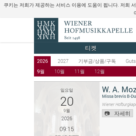
쿠키는 저희가 제공하는 서비스 이용에 도움이 됩니다. 저희 
티켓
2026
2027
기부금/상품/구독
Guts
9월
10월
11월
12월
W. A. Moz
일요일
20
Missa brevis B-Du
Wiener Hofburgkape
9월
자세히
2026
09:15