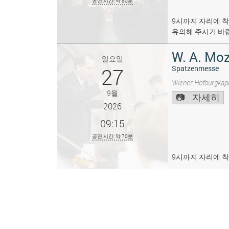
공연 시간: 약 80분
9시까지 자리에 착
유의해 주시기 바
W. A. Moz
일요일
27
Spatzenmesse
Wiener Hofburgkape
9월
자세히
2026
09:15
공연 시간: 약 70분
9시까지 자리에 착