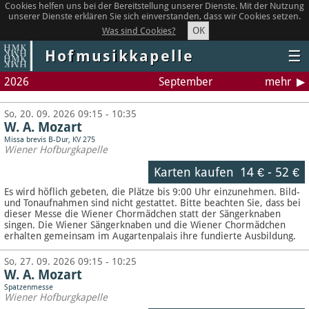
Cookies helfen uns bei der Bereitstellung unserer Dienste. Mit der Nutzung
unserer Dienste erklären Sie sich einverstanden, dass wir Cookies setzen.
OK
Was sind Cookies?
Hofmusikkapelle
☰
2026
September
mehr
So, 20. 09. 2026 09:15 - 10:35
W. A. Mozart
Missa brevis B-Dur, KV 275
Wiener Hofburgkapelle
Karten kaufen
14 €
-
52 €
Es wird höflich gebeten, die Plätze bis 9:00 Uhr einzunehmen. Bild-
und Tonaufnahmen sind nicht gestattet.
Bitte beachten Sie, dass bei
dieser Messe die Wiener Chormädchen statt der Sängerknaben
singen. Die Wiener Sängerknaben und die Wiener Chormädchen
erhalten gemeinsam im Augartenpalais ihre fundierte Ausbildung.
So, 27. 09. 2026 09:15 - 10:25
W. A. Mozart
Spatzenmesse
Wiener Hofburgkapelle