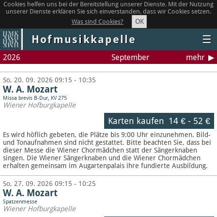
Cookies helfen uns bei der Bereitstellung unserer Dienste. Mit der Nutzung
unserer Dienste erklären Sie sich einverstanden, dass wir Cookies setzen.
OK
Was sind Cookies?
Hofmusikkapelle
☰
2026
September
mehr
So, 20. 09. 2026 09:15 - 10:35
W. A. Mozart
Missa brevis B-Dur, KV 275
Wiener Hofburgkapelle
Karten kaufen
14 €
-
52 €
Es wird höflich gebeten, die Plätze bis 9:00 Uhr einzunehmen. Bild-
und Tonaufnahmen sind nicht gestattet.
Bitte beachten Sie, dass bei
dieser Messe die Wiener Chormädchen statt der Sängerknaben
singen. Die Wiener Sängerknaben und die Wiener Chormädchen
erhalten gemeinsam im Augartenpalais ihre fundierte Ausbildung.
So, 27. 09. 2026 09:15 - 10:25
W. A. Mozart
Spatzenmesse
Wiener Hofburgkapelle