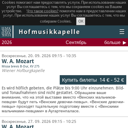
Cookies помогают нам предоставлять услуги. При использовании наших
услуг Вы соглашаетесь с тем, что мы сохраняем сookies на Вашем
устройстве.
Что такое сookies?
помогите нам в предоставлении наших
услуг. При использовании наших услуг Вы соглашаетесь с тем, что мы
OK
собираем Cookies.
Hofmusikkapelle
☰
2026
Сентябрь
больше
Воскресенье, 20. 09. 2026 09:15 - 10:35
W. A. Mozart
Missa brevis B-Dur, KV 275
Wiener Hofburgkapelle
Купить билеты
14 €
-
52 €
Es wird höflich gebeten, die Plätze bis 9:00 Uhr einzunehmen. Bild-
und Tonaufnahmen sind nicht gestattet.
Обращаем ваше
внимание, что на этой выставке вместо «Венских мальчиков-
певцов» будут петь «Венские девочки-певцы». «Венские девочки-
певцы» проходят тщательную подготовку вместе с «Венскими
мальчиками-певцами» в Аугартенпаласе.
Воскресенье, 27. 09. 2026 09:15 - 10:25
W. A. Mozart