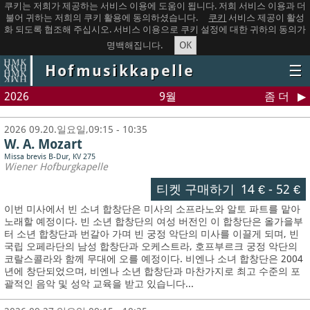
쿠키는 저희가 제공하는 서비스 이용에 도움이 됩니다. 저희 서비스 이용과 더
불어 귀하는 저희의 쿠키 활용에 동의하셨습니다.
쿠키
서비스 제공이 활성
화 되도록 협조해 주십시오. 서비스 이용으로 쿠키 설정에 대한 귀하의 동의가
OK
명백해집니다.
Hofmusikkapelle
☰
2026
9월
좀 더
2026 09.20.일요일,09:15 - 10:35
W. A. Mozart
Missa brevis B-Dur, KV 275
Wiener Hofburgkapelle
티켓 구매하기
14 €
-
52 €
이번 미사에서 빈 소녀 합창단은 미사의 소프라노와 알토 파트를 맡아
노래할 예정이다. 빈 소년 합창단의 여성 버전인 이 합창단은 올가을부
터 소년 합창단과 번갈아 가며 빈 궁정 악단의 미사를 이끌게 되며, 빈
국립 오페라단의 남성 합창단과 오케스트라, 호프부르크 궁정 악단의
코랄스콜라와 함께 무대에 오를 예정이다. 비엔나 소녀 합창단은 2004
년에 창단되었으며, 비엔나 소년 합창단과 마찬가지로 최고 수준의 포
괄적인 음악 및 성악 교육을 받고 있습니다...