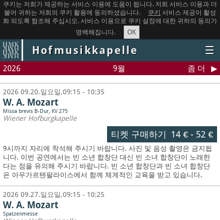
쿠키는 저희가 제공하는 서비스 이용에 도움이 됩니다. 저희 서비스 이용과 더
불어 귀하는 저희의 쿠키 활용에 동의하셨습니다.
쿠키
서비스 제공이 활성
화 되도록 협조해 주십시오. 서비스 이용으로 쿠키 설정에 대한 귀하의 동의가
OK
명백해집니다.
Hofmusikkapelle
☰
2026
9월
좀 더
2026 09.20.일요일,09:15 - 10:35
W. A. Mozart
Missa brevis B-Dur, KV 275
Wiener Hofburgkapelle
티켓 구매하기
14 €
-
52 €
9시까지 자리에 착석해 주시기 바랍니다. 사진 및 음성 촬영은 금지됩
니다.
이번 공연에서는 빈 소년 합창단 대신 빈 소녀 합창단이 노래한
다는 점을 유의해 주시기 바랍니다. 빈 소년 합창단과 빈 소녀 합창단
은 아우가르텐팔라이스에서 함께 체계적인 교육을 받고 있습니다.
2026 09.27.일요일,09:15 - 10:25
W. A. Mozart
Spatzenmesse