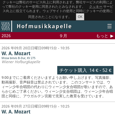
クッキーは弊社のサービス向上に利用されます。弊社サービスの利用によ
って弊社のクッキー使用に同意されたとみなされます。
クッキー
サービ
ス向上に役立てられます。ウェブサイトの使用と同時にクッキーの使用に
OK
同意されたことになります。
Hofmusikkapelle
☰
2026
９月
もっと
2026 年09月 20日日曜日09時15分 - 10:35
W. A. Mozart
Missa brevis B-Dur, KV 275
Wiener Hofburgkapelle
チケット購入
14 €
-
52 €
9:00までにご着席くださいますようお願い申し上げます。写真撮影、
動画撮影、音声録音は禁止されています。
このコンサートでは、ウ
ィーン少年合唱団の代わりにウィーン少女合唱団が歌いますので、あ
らかじめご了承ください。ウィーン少女合唱団は、ウィーン少年合唱
団と同様に、アウガルテン宮殿で充実した教育を受けています。
2026 年09月 27日日曜日09時15分 - 10:25
W. A. Mozart