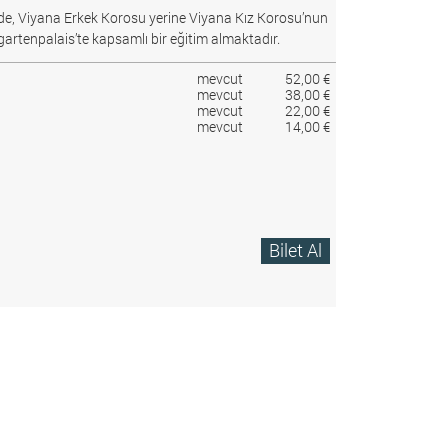
e, Viyana Erkek Korosu yerine Viyana Kız Korosu’nun
gartenpalais’te kapsamlı bir eğitim almaktadır.
mevcut
52,00 €
mevcut
38,00 €
mevcut
22,00 €
mevcut
14,00 €
Bilet Al