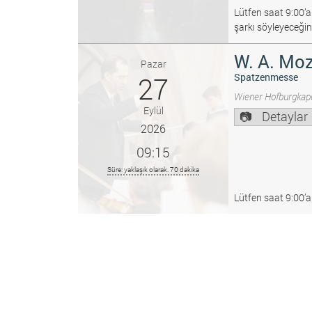
Lütfen saat 9:00’a
şarkı söyleyeceğin
W. A. Moz
Pazar
27
Spatzenmesse
Wiener Hofburgkape
Eylül
Detaylar
2026
09:15
Süre: yaklaşık olarak. 70 dakika
Lütfen saat 9:00’a