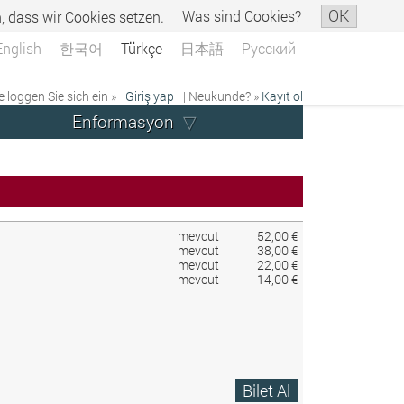
OK
n, dass wir Cookies setzen.
Was sind Cookies?
English
한국어
Türkçe
日本語
Русский
e loggen Sie sich ein »
Giriş yap
| Neukunde? »
Kayıt ol
Enformasyon
mevcut
52,00 €
mevcut
38,00 €
mevcut
22,00 €
mevcut
14,00 €
Bilet Al