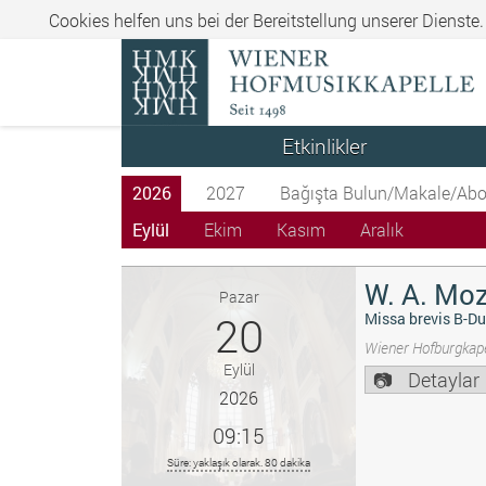
Cookies helfen uns bei der Bereitstellung unserer Dienste
Etkinlikler
2026
2027
Bağışta Bulun/Makale/Abo
Eylül
Ekim
Kasım
Aralık
W. A. Moz
Pazar
20
Missa brevis B-Du
Wiener Hofburgkape
Eylül
Detaylar
2026
09:15
Süre: yaklaşık olarak. 80 dakika