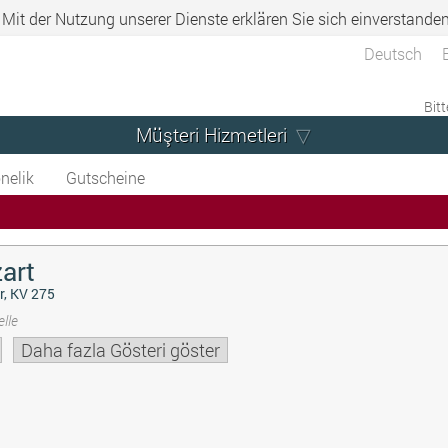
. Mit der Nutzung unserer Dienste erklären Sie sich einverstande
Deutsch
Bitt
Müşteri Hizmetleri
nelik
Gutscheine
art
r, KV 275
lle
Daha fazla Gösteri göster