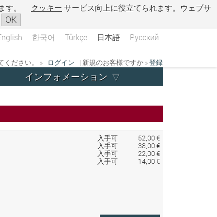
ます。
クッキー
サービス向上に役立てられます。ウェブサ
OK
English
한국어
Türkçe
日本語
Русский
ください。 »
ログイン
| 新規のお客様ですか »
登録
インフォメーション
入手可
52,00 €
入手可
38,00 €
入手可
22,00 €
入手可
14,00 €