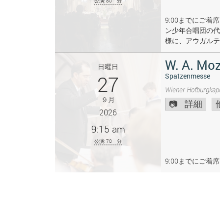
公演: 80 分
9:00までにご
ン少年合唱団の代
様に、アウガルテ
W. A. Moz
日曜日
27
Spatzenmesse
Wiener Hofburgkape
９月
詳細
2026
9:15 am
公演: 70 分
9:00までにご