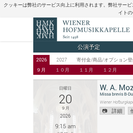
クッキーは弊社のサービス向上に利用されます。弊社サービ
イトの
公演予定
2026
2027
寄付金/商品/オプション登
９月
１０月
１１月
１２月
W. A. Moz
日曜日
20
Missa brevis B-Du
Wiener Hofburgkape
９月
詳細
2026
9:15 am