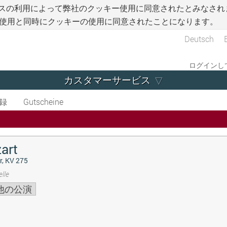
スの利用によって弊社のクッキー使用に同意されたとみなされ
使用と同時にクッキーの使用に同意されたことになります。
Deutsch
ログインして
カスタマーサービス
録
Gutscheine
art
r, KV 275
lle
他の公演