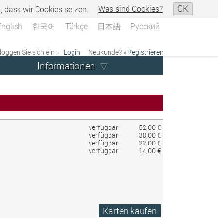
OK
n, dass wir Cookies setzen.
Was sind Cookies?
English
한국어
Türkçe
日本語
Русский
 loggen Sie sich ein »
Login
| Neukunde? »
Registrieren
Informationen
verfügbar
52,00 €
verfügbar
38,00 €
verfügbar
22,00 €
verfügbar
14,00 €
Karten kaufen