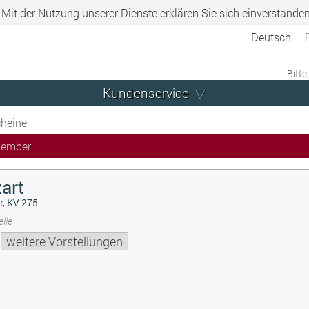
. Mit der Nutzung unserer Dienste erklären Sie sich einverstande
Deutsch
Bitte
Kundenservice
heine
zember
art
r, KV 275
lle
weitere Vorstellungen