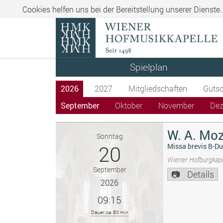
Cookies helfen uns bei der Bereitstellung unserer Dienste
Spielplan
2026
2027
Mitgliedschaften
Gutsc
September
Oktober
November
De
W. A. Moz
Sonntag
20
Missa brevis B-Du
Wiener Hofburgkape
September
Details
2026
09:15
Dauer: ca. 80 min