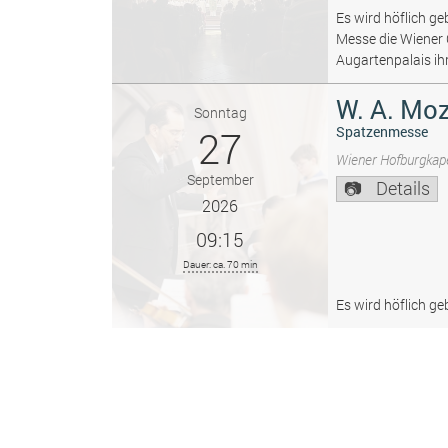
Es wird höflich ge
Messe die Wiener
Augartenpalais ih
W. A. Moz
Sonntag
27
Spatzenmesse
Wiener Hofburgkape
September
Details
2026
09:15
Dauer: ca. 70 min
Es wird höflich ge