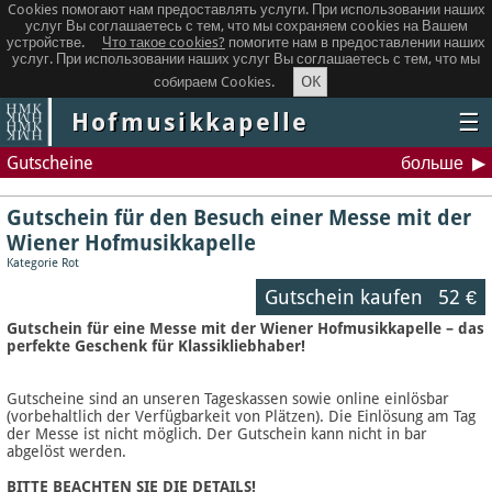
Cookies помогают нам предоставлять услуги. При использовании наших
услуг Вы соглашаетесь с тем, что мы сохраняем сookies на Вашем
устройстве.
Что такое сookies?
помогите нам в предоставлении наших
услуг. При использовании наших услуг Вы соглашаетесь с тем, что мы
OK
собираем Cookies.
Hofmusikkapelle
☰
Gutscheine
больше
Gutschein für den Besuch einer Messe mit der
Wiener Hofmusikkapelle
Kategorie Rot
Gutschein kaufen
52 €
Gutschein für eine Messe mit der Wiener Hofmusikkapelle – das
perfekte Geschenk für Klassikliebhaber!
Gutscheine sind an unseren Tageskassen sowie online einlösbar
(vorbehaltlich der Verfügbarkeit von Plätzen). Die Einlösung am Tag
der Messe ist nicht möglich. Der Gutschein kann nicht in bar
abgelöst werden.
BITTE BEACHTEN SIE DIE DETAILS!