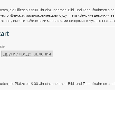
beten, die Plätze bis 9:00 Uhr einzunehmen. Bild- und Tonaufnahmen sind 
место «Венских мальчиков-певцов» будут петь «Венские девочки-пев
отовку вместе с «Венскими мальчиками-певцами» в Аугартенпаласе
art
lle
другие представления
beten, die Plätze bis 9:00 Uhr einzunehmen. Bild- und Tonaufnahmen sind 