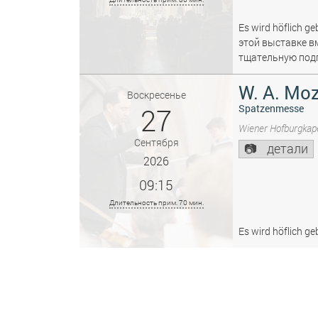
Es wird höflich ge
этой выставке в
тщательную подг
W. A. Moz
Воскресенье
27
Spatzenmesse
Wiener Hofburgkape
Сентября
детали
2026
09:15
Длительность прим. 70 мин.
Es wird höflich ge