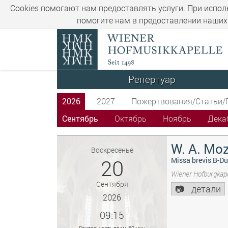
Cookies помогают нам предоставлять услуги. При испол
помогите нам в предоставлении наших 
Репертуар
2026
2027
Пожертвования/Статьи/
Сентябрь
Октябрь
Ноябрь
Дека
W. A. Moz
Воскресенье
20
Missa brevis B-Du
Wiener Hofburgkape
Сентября
детали
2026
09:15
Длительность прим. 80 мин.