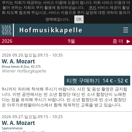
쿠키는 저희가 제공하는 서비스 이용에 도움이 됩니다. 저희 서비스 이용과 더
불어 귀하는 저희의 쿠키 활용에 동의하셨습니다.
쿠키
서비스 제공이 활성
화 되도록 협조해 주십시오. 서비스 이용으로 쿠키 설정에 대한 귀하의 동의가
OK
명백해집니다.
Hofmusikkapelle
☰
2026
9월
좀 더
2026 09.20.일요일,09:15 - 10:35
W. A. Mozart
Missa brevis B-Dur, KV 275
Wiener Hofburgkapelle
티켓 구매하기
14 €
-
52 €
9시까지 자리에 착석해 주시기 바랍니다. 사진 및 음성 촬영은 금지됩
니다.
이번 공연에서는 빈 소년 합창단 대신 빈 소녀 합창단이 노래한
다는 점을 유의해 주시기 바랍니다. 빈 소년 합창단과 빈 소녀 합창단
은 아우가르텐팔라이스에서 함께 체계적인 교육을 받고 있습니다.
2026 09.27.일요일,09:15 - 10:25
W. A. Mozart
Spatzenmesse