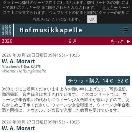
クッキーは弊社のサービス向上に利用されます。弊社サービスの利用によ
って弊社のクッキー使用に同意されたとみなされます。
クッキー
サービ
ス向上に役立てられます。ウェブサイトの使用と同時にクッキーの使用に
OK
同意されたことになります。
Hofmusikkapelle
☰
2026
９月
もっと
2026 年09月 20日日曜日09時15分 - 10:35
W. A. Mozart
Missa brevis B-Dur, KV 275
Wiener Hofburgkapelle
チケット購入
14 €
-
52 €
9:00までにご着席くださいますようお願い申し上げます。写真撮影、
動画撮影、音声録音は禁止されています。
このコンサートでは、ウ
ィーン少年合唱団の代わりにウィーン少女合唱団が歌いますので、あ
らかじめご了承ください。ウィーン少女合唱団は、ウィーン少年合唱
団と同様に、アウガルテン宮殿で充実した教育を受けています。
2026 年09月 27日日曜日09時15分 - 10:25
W. A. Mozart