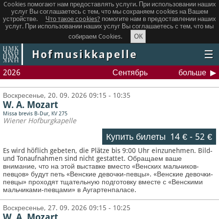
Cookies помогают нам предоставлять услуги. При использовании наших
услуг Вы соглашаетесь с тем, что мы сохраняем сookies на Вашем
устройстве.
Что такое сookies?
помогите нам в предоставлении наших
услуг. При использовании наших услуг Вы соглашаетесь с тем, что мы
OK
собираем Cookies.
Hofmusikkapelle
☰
2026
Сентябрь
больше
Воскресенье, 20. 09. 2026 09:15 - 10:35
W. A. Mozart
Missa brevis B-Dur, KV 275
Wiener Hofburgkapelle
Купить билеты
14 €
-
52 €
Es wird höflich gebeten, die Plätze bis 9:00 Uhr einzunehmen. Bild-
und Tonaufnahmen sind nicht gestattet.
Обращаем ваше
внимание, что на этой выставке вместо «Венских мальчиков-
певцов» будут петь «Венские девочки-певцы». «Венские девочки-
певцы» проходят тщательную подготовку вместе с «Венскими
мальчиками-певцами» в Аугартенпаласе.
Воскресенье, 27. 09. 2026 09:15 - 10:25
W. A. Mozart