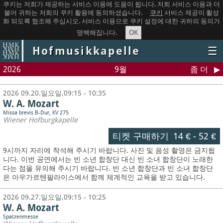
쿠키는 저희가 제공하는 서비스 이용에 도움이 됩니다. 저희 서비스 이용과 더
불어 귀하는 저희의 쿠키 활용에 동의하셨습니다.
쿠키
서비스 제공이 활성
화 되도록 협조해 주십시오. 서비스 이용으로 쿠키 설정에 대한 귀하의 동의가
OK
명백해집니다.
Hofmusikkapelle
☰
2026
9월
좀 더
2026 09.20.일요일,09:15 - 10:35
W. A. Mozart
Missa brevis B-Dur, KV 275
Wiener Hofburgkapelle
티켓 구매하기
14 €
-
52 €
9시까지 자리에 착석해 주시기 바랍니다. 사진 및 음성 촬영은 금지됩
니다.
이번 공연에서는 빈 소년 합창단 대신 빈 소녀 합창단이 노래한
다는 점을 유의해 주시기 바랍니다. 빈 소년 합창단과 빈 소녀 합창단
은 아우가르텐팔라이스에서 함께 체계적인 교육을 받고 있습니다.
2026 09.27.일요일,09:15 - 10:25
W. A. Mozart
Spatzenmesse