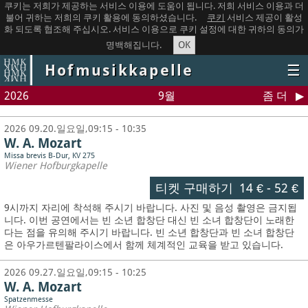
쿠키는 저희가 제공하는 서비스 이용에 도움이 됩니다. 저희 서비스 이용과 더
불어 귀하는 저희의 쿠키 활용에 동의하셨습니다.
쿠키
서비스 제공이 활성
화 되도록 협조해 주십시오. 서비스 이용으로 쿠키 설정에 대한 귀하의 동의가
OK
명백해집니다.
Hofmusikkapelle
☰
2026
9월
좀 더
2026 09.20.일요일,09:15 - 10:35
W. A. Mozart
Missa brevis B-Dur, KV 275
Wiener Hofburgkapelle
티켓 구매하기
14 €
-
52 €
9시까지 자리에 착석해 주시기 바랍니다. 사진 및 음성 촬영은 금지됩
니다.
이번 공연에서는 빈 소년 합창단 대신 빈 소녀 합창단이 노래한
다는 점을 유의해 주시기 바랍니다. 빈 소년 합창단과 빈 소녀 합창단
은 아우가르텐팔라이스에서 함께 체계적인 교육을 받고 있습니다.
2026 09.27.일요일,09:15 - 10:25
W. A. Mozart
Spatzenmesse