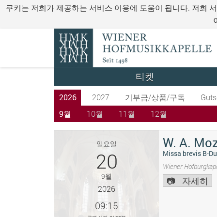
쿠키는 저희가 제공하는 서비스 이용에 도움이 됩니다. 저희 
티켓
2026
2027
기부금/상품/구독
Guts
9월
10월
11월
12월
W. A. Moz
일요일
20
Missa brevis B-Du
Wiener Hofburgkape
9월
자세히
2026
09:15