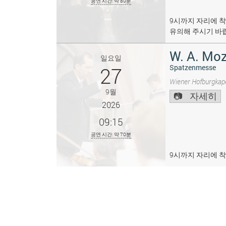
공연 시간: 약 80분
9시까지 자리에 착
유의해 주시기 바
W. A. Moz
일요일
27
Spatzenmesse
Wiener Hofburgkape
9월
자세히
2026
09:15
공연 시간: 약 70분
9시까지 자리에 착