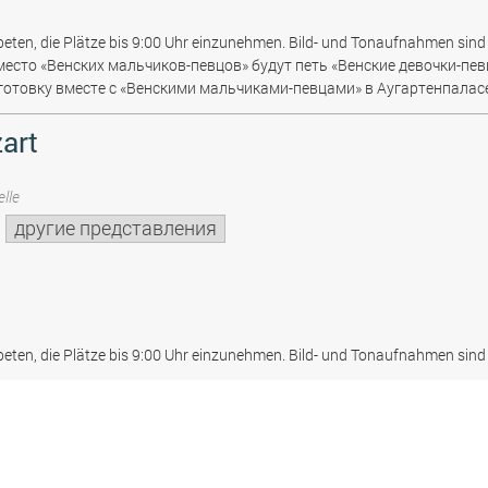
beten, die Plätze bis 9:00 Uhr einzunehmen. Bild- und Tonaufnahmen sind 
место «Венских мальчиков-певцов» будут петь «Венские девочки-пев
отовку вместе с «Венскими мальчиками-певцами» в Аугартенпаласе
art
lle
другие представления
beten, die Plätze bis 9:00 Uhr einzunehmen. Bild- und Tonaufnahmen sind 