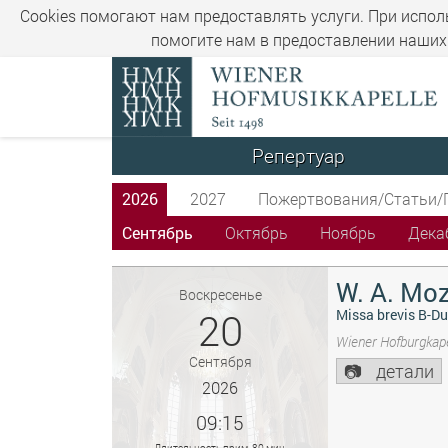
Cookies помогают нам предоставлять услуги. При испол
помогите нам в предоставлении наших 
Репертуар
2026
2027
Пожертвования/Статьи/
Сентябрь
Октябрь
Ноябрь
Дека
W. A. Moz
Воскресенье
20
Missa brevis B-Du
Wiener Hofburgkape
Сентября
детали
2026
09:15
Длительность прим. 80 мин.