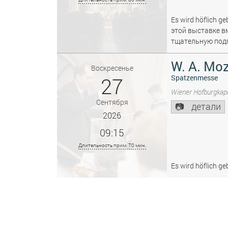
Es wird höflich ge
этой выставке в
тщательную подг
W. A. Moz
Воскресенье
27
Spatzenmesse
Wiener Hofburgkape
Сентября
детали
2026
09:15
Длительность прим. 70 мин.
Es wird höflich ge