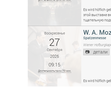
Es wird höflich ge
этой выставке в
тщательную подг
W. A. Moz
Воскресенье
27
Spatzenmesse
Wiener Hofburgkape
Сентября
детали
2026
09:15
Длительность прим. 70 мин.
Es wird höflich ge