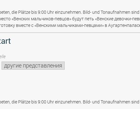
beten, die Plätze bis 9:00 Uhr einzunehmen. Bild- und Tonaufnahmen sind 
место «Венских мальчиков-певцов» будут петь «Венские девочки-пев
отовку вместе с «Венскими мальчиками-певцами» в Аугартенпаласе
art
lle
другие представления
beten, die Plätze bis 9:00 Uhr einzunehmen. Bild- und Tonaufnahmen sind 