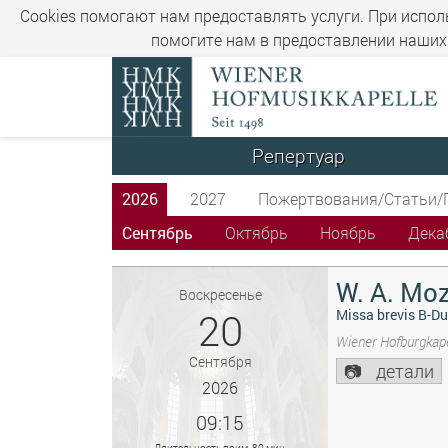
Cookies помогают нам предоставлять услуги. При испол
помогите нам в предоставлении наших 
Репертуар
2026
2027
Пожертвования/Статьи/
Сентябрь
Октябрь
Ноябрь
Дека
W. A. Moz
Воскресенье
20
Missa brevis B-Du
Wiener Hofburgkape
Сентября
детали
2026
09:15
Длительность прим. 80 мин.