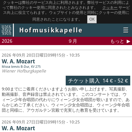
クッキーは弊社のサービス向上に利用されます。弊社サービスの利用によ
って弊社のクッキー使用に同意されたとみなされます。
クッキー
サービ
ス向上に役立てられます。ウェブサイトの使用と同時にクッキーの使用に
OK
同意されたことになります。
Hofmusikkapelle
☰
2026
９月
もっと
2026 年09月 20日日曜日09時15分 - 10:35
W. A. Mozart
Missa brevis B-Dur, KV 275
Wiener Hofburgkapelle
チケット購入
14 €
-
52 €
9:00までにご着席くださいますようお願い申し上げます。写真撮影、
動画撮影、音声録音は禁止されています。
このコンサートでは、ウ
ィーン少年合唱団の代わりにウィーン少女合唱団が歌いますので、あ
らかじめご了承ください。ウィーン少女合唱団は、ウィーン少年合唱
団と同様に、アウガルテン宮殿で充実した教育を受けています。
2026 年09月 27日日曜日09時15分 - 10:25
W. A. Mozart