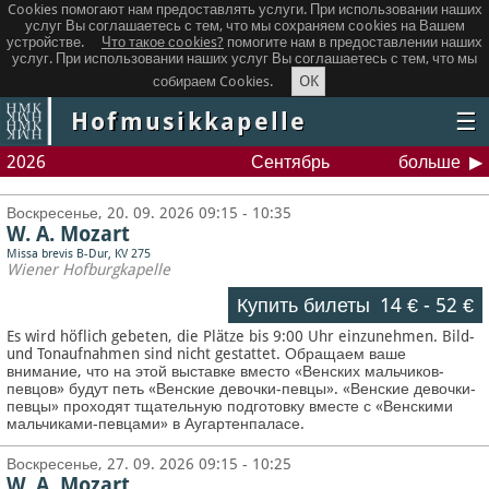
Cookies помогают нам предоставлять услуги. При использовании наших
услуг Вы соглашаетесь с тем, что мы сохраняем сookies на Вашем
устройстве.
Что такое сookies?
помогите нам в предоставлении наших
услуг. При использовании наших услуг Вы соглашаетесь с тем, что мы
OK
собираем Cookies.
Hofmusikkapelle
☰
2026
Сентябрь
больше
Воскресенье, 20. 09. 2026 09:15 - 10:35
W. A. Mozart
Missa brevis B-Dur, KV 275
Wiener Hofburgkapelle
Купить билеты
14 €
-
52 €
Es wird höflich gebeten, die Plätze bis 9:00 Uhr einzunehmen. Bild-
und Tonaufnahmen sind nicht gestattet.
Обращаем ваше
внимание, что на этой выставке вместо «Венских мальчиков-
певцов» будут петь «Венские девочки-певцы». «Венские девочки-
певцы» проходят тщательную подготовку вместе с «Венскими
мальчиками-певцами» в Аугартенпаласе.
Воскресенье, 27. 09. 2026 09:15 - 10:25
W. A. Mozart