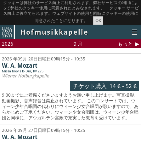
クッキーは弊社のサービス向上に利用されます。弊社サービスの利用によ
って弊社のクッキー使用に同意されたとみなされます。
クッキー
サービ
ス向上に役立てられます。ウェブサイトの使用と同時にクッキーの使用に
OK
同意されたことになります。
Hofmusikkapelle
☰
2026
９月
もっと
2026 年09月 20日日曜日09時15分 - 10:35
W. A. Mozart
Missa brevis B-Dur, KV 275
Wiener Hofburgkapelle
チケット購入
14 €
-
52 €
9:00までにご着席くださいますようお願い申し上げます。写真撮影、
動画撮影、音声録音は禁止されています。
このコンサートでは、ウ
ィーン少年合唱団の代わりにウィーン少女合唱団が歌いますので、あ
らかじめご了承ください。ウィーン少女合唱団は、ウィーン少年合唱
団と同様に、アウガルテン宮殿で充実した教育を受けています。
2026 年09月 27日日曜日09時15分 - 10:25
W. A. Mozart